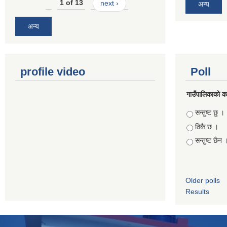
1 of 13
next ›
अन्य
अन्य
profile video
Poll
गाउँपालिकाको कार
Choices
सन्तुष्ट छु ।
ठिकै छ ।
सन्तुष्ट छैन 
Older polls
Results