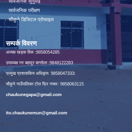
सार्वजनिक सुनुवाई
सार्वजनिक परीक्षण
चौकुने डिजिटल प्रोफाइल
सम्पर्क विवरण
अध्यक्ष खड्क विक :9858054285
उपाध्यक्ष नर बहादुर बान्ताेला :9848122283
प्रमुख प्रशासकिय अधिकृतः 9858047333:
चौकुने गाउँपालिका टोल फ्रि नम्बरः 9858063115
chaukunegapa@gmail.com
ito.chaukunemun@gmail.com