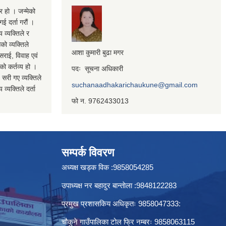
र हो । जन्मेको
ई दर्ता गरौं ।
य व्यक्तिले र
को व्यक्तिले
आशा कुमारी बुढा मगर
सराई, विवाह एवं
कको कर्तव्य हो ।
पदः सूचना अधिकारी
 सरी गए व्यक्तिले
suchanaadhakarichaukune@gmail.com
व्यक्तिले दर्ता
फो न. 9762433013
सम्पर्क विवरण
अध्यक्ष खड्क विक :9858054285
उपाध्यक्ष नर बहादुर बान्ताेला :9848122283
प्रमुख प्रशासकिय अधिकृतः 9858047333:
चौकुने गाउँपालिका टोल फ्रि नम्बरः 9858063115