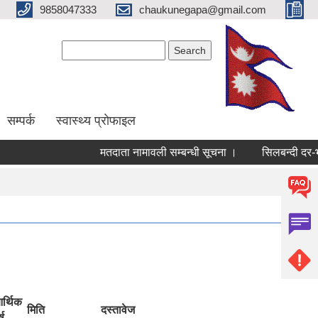
9858047333
chaukunegapa@gmail.com
Search form
Search
सम्पर्क
स्वास्थ्य प्राेफाइल
मतदाता नामावली सम्बन्धी सूचना ।
सिलबन्दी दर-भाउ पत
र्थिक
मिति
दस्तावेज
्ष