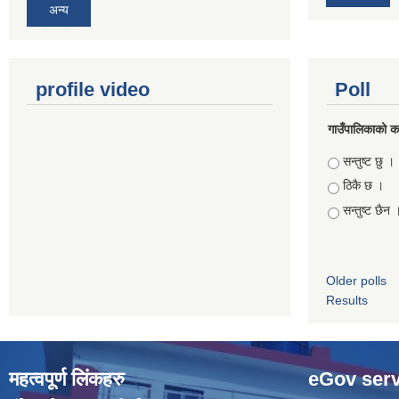
अन्य
profile video
Poll
गाउँपालिकाको कार
Choices
सन्तुष्ट छु ।
ठिकै छ ।
सन्तुष्ट छैन 
Older polls
Results
महत्वपूर्ण लिंकहरु
eGov serv