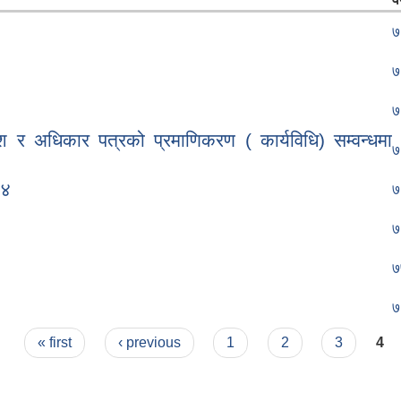
७
७
७
ेश र अधिकार पत्रको प्रमाणिकरण ( कार्यविधि) सम्वन्धमा
७
७४
७
७
७
७
« first
‹ previous
1
2
3
4