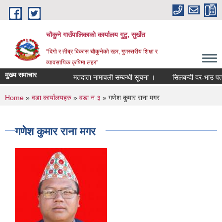
Skip to main content
चौकुने गाउँपालिकाकाे कार्यालय गुटु, सुर्खेत
“दिगो र तीब्र बिकास चौकुनेको रहर, गुणस्तरीय शिक्षा र
व्यावसायिक कृषिमा लहर”
मुख्य समाचार
मतदाता नामावली सम्बन्धी सूचना ।
सिलबन्दी दर-भाउ पत्र पेश
You are here
Home
»
वडा कार्यालयहरु
»
वडा न ३
» गणेश कुमार राना मगर
गणेश कुमार राना मगर