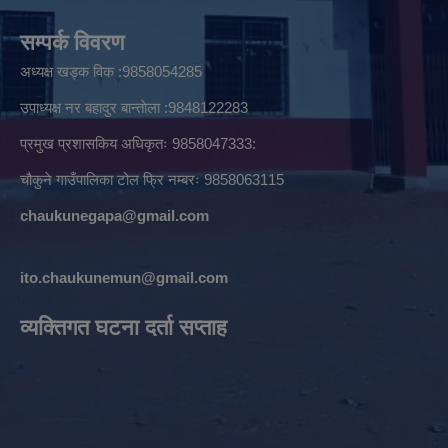
सम्पर्क विवरण
अध्यक्ष खड्क विक :9858054285
उपाध्यक्ष नर बहादुर बान्ताेला :9848122283
प्रमुख प्रशासकिय अधिकृतः 9858047333:
चौकुने गाउँपालिका टोल फ्रि नम्बरः 9858063115
chaukunegapa@gmail.com
ito.chaukunemun@gmail.com
व्यक्तिगत घटना दर्ता सप्ताह