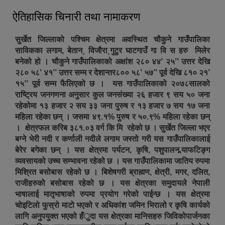
ऐतिहासिक चिनारी तथा नामाकरण
सुर्खेत जिल्लाको पश्चिम क्षेत्रमा अवस्थित चौकुने गाउँपालिका
साविकका लगाम, बेतान¸ विजौरा¸गुटुर घाटगाउँ गा वि स हरु मिलेर
बनेको हो । चौकुने गाउँपालिकाको अक्षांश २८० ४४’ २५’’ उत्तर देखि
२८० ५८’ ४१’’ उत्तर सम्म र देशान्तर८०० ५८’ ५७’’ पूर्व देखि ८१० २१’
१५’’ पूर्व सम्म फैलिएको छ । यस गाउँपालिकाको २०७८सालको
राष्ट्रिय जनगणना अनुसार कुल जनसंख्या २६ हजार ९ सय ५० जना
रहेकोमा १३ हजार २ सय ३३ जना पुरुष र १३ हजार ७ सय १७ जना
महिला रहेका छन् । जसमा ४९.१% पुरुष र ५०.९% महिला रहेका छन्
। क्षेत्रफल करिब ३८१.०३ वर्ग कि मि रहेको छ । सुर्खेत जिल्ला भएर
बग्ने भेरी नदी र कर्णाली नदीले लगाम जस्तो गरी यस गाउँपालिकालाई
बेरेर बगेका छन् । यस क्षेत्रमा पर्यटन, कृषि, पशुपालन,र्‍याफटिङ्ग
व्यवसायको उच्च सम्भावना रहेको छ । यस गाउँपालिकामा जातिय रुपमा
मिश्रित बसोबास रहेको छ । बिशेषगरी ब्राह्मण, क्षेत्री, मगर, दलित,
राजीहरुको बसोबास रहेको छ । यस क्षेत्रका समुदायले नेपाली
भाषालाई मातृभाषाको रुपमा प्रयोग गरेको पाईन्छ । यस क्षेत्रमा
चोइटिलो फुस्रो माटो भएको र अधिकांश जमिन भिरालो र कृषि कार्यको
लागि अनुपयुक्त भएको हँुदा यस क्षेत्रका मानिसहरु जिविकोपार्जनका