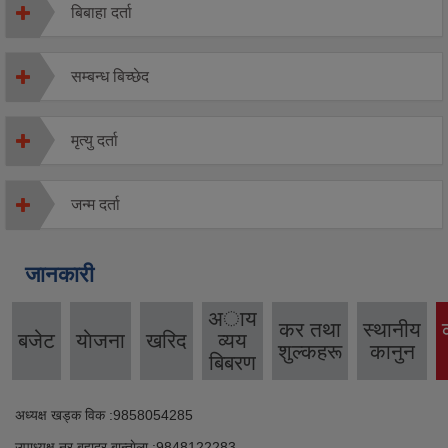
बिबाहा दर्ता
सम्बन्ध बिच्छेद
मृत्यु दर्ता
जन्म दर्ता
जानकारी
अाय
कर तथा
स्थानीय
बजेट
याेजना
खरिद
व्यय
शुल्कहरू
कानुन
बिबरण
अध्यक्ष खड्क विक :9858054285
उपाध्यक्ष नर बहादुर बान्ताेला :9848122283