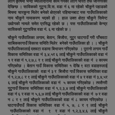
लागि कृषिमा भन्दा ज्यालादारीमा काम गर्नका लागि भारत तर्फ जानेगरेको
देखिन्छ । साविकको गुटुगा.वि.स. वडा नं ६ मा रहेको चौकुने पहाडको
बिचमा चारकुना मिलेर बनेको क्षेत्रको पहिचानबाट यस गाउँपालिकाको
नाम चौकुने नामाकरण भएको हो । हाल उक्त क्षेत्र चौकुने सिमेन्ट
उद्योगको नामले समेत प्रसिद्ध रहेको छ । यस गाउँपालिकाको केन्द्र
साविकको गुटुगाविस वडा नं. ६ मा रहेको छ ।
चौकुने गाउँपालिका लगाम, बेतान, बिजौरा, गुटुर घाटगाउँ गरी पाँचवटा
साबिककागाउँ विकास समिति मिलेर बनेको गाउँपालिका हो । । चौकुने
गाउँपालिकालाई दशवटा वडामा बिभाजन गरिएकोछ । पुरानो लगाम गाउँ
विकास समितिका वडा नं ३,४,५र ६ लाई चौकुने गाउँपालिकाको वडा नं
१ र वडा नं १,२,७,८ र ९ लाई चौकुने गाउँपालिकाको वडा नं २ कायम
गरिएकोछ । बेतान गाउँ विकास समितिका १ देखि ९ वटा वडाहरुलाई
चौकुने गाउँपालिकाको वडा नं ३ र बिजौरा गाउँ विकास समितिका वडा
नं १,२,७,८ र ९ लाई चौकुने गाउँपालिकाको वडा नं ४ र वडा नं ३,४,५र
६ लाई चौकुने गाउँपालिकाको वडा नं ५ कायम गरिएकोछ । त्यसैगरी
गुटुगाउँ विकास समितिका वडा नं १,२,३,४ लाई चौकुने गाउँपालिकाको
वडा नं ६ र वडा न ५,६,७ लाई चौकुने गाउँपालिकाको वडा नं ७ र वडा
न ८ र ९ लाई चौकुने गाउँपालिकाको वडा नं ८ कायम गरिएकोछ ।
घाटगाउँगाउँ विकास समितिका वडा नं ५, ७, ८ र ९ लाई चौकुने
गाउँपालिकाको वडा नं ९ र वडा नं १,२,३,४,६ लाई चौकुने